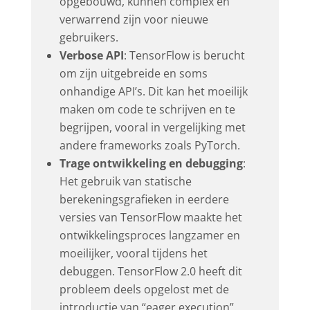
opgebouwd, kunnen complex en
verwarrend zijn voor nieuwe
gebruikers.
Verbose API
: TensorFlow is berucht
om zijn uitgebreide en soms
onhandige API’s. Dit kan het moeilijk
maken om code te schrijven en te
begrijpen, vooral in vergelijking met
andere frameworks zoals PyTorch.
Trage ontwikkeling en debugging
:
Het gebruik van statische
berekeningsgrafieken in eerdere
versies van TensorFlow maakte het
ontwikkelingsproces langzamer en
moeilijker, vooral tijdens het
debuggen. TensorFlow 2.0 heeft dit
probleem deels opgelost met de
introductie van “eager execution”.